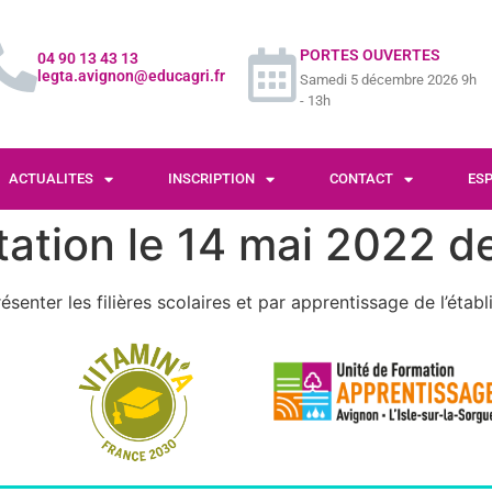
PORTES OUVERTES
04 90 13 43 13
legta.avignon@educagri.fr
Samedi 5 décembre 2026 9h
- 13h
ACTUALITES
INSCRIPTION
CONTACT
ES
tation le 14 mai 2022 d
senter les filières scolaires et par apprentissage de l’étab