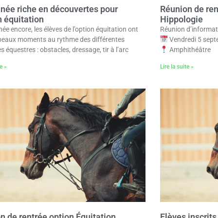
née riche en découvertes pour
Réunion de ren
n équitation
Hippologie
ée encore, les élèves de l’option équitation ont
Réunion d’informat
beaux moments au rythme des différentes
Vendredi 5 sept
es équestres : obstacles, dressage, tir à l’arc
Amphithéâtre
te »
Lire la suite »
n de rentrée option Équitation
Elèves inscrits