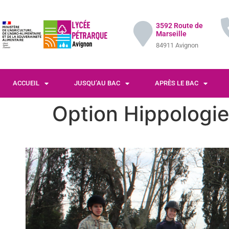
3592 Route de
Marseille
84911 Avignon
ACCUEIL
JUSQU’AU BAC
APRÈS LE BAC
Option Hippologie