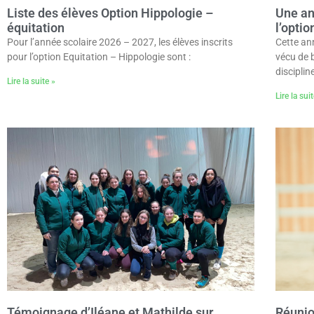
Liste des élèves Option Hippologie –
Une an
équitation
l’optio
Pour l’année scolaire 2026 – 2027, les élèves inscrits
Cette ann
pour l’option Equitation – Hippologie sont :
vécu de 
disciplin
Lire la suite »
Lire la sui
Témoignage d’Iléane et Mathilde sur
Réunio