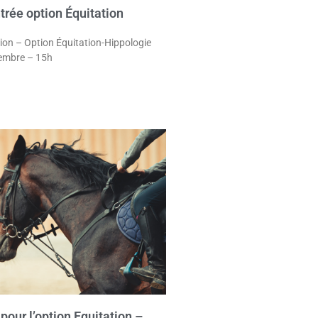
trée option Équitation
ion – Option Équitation-Hippologie
embre – 15h
 pour l’option Equitation –