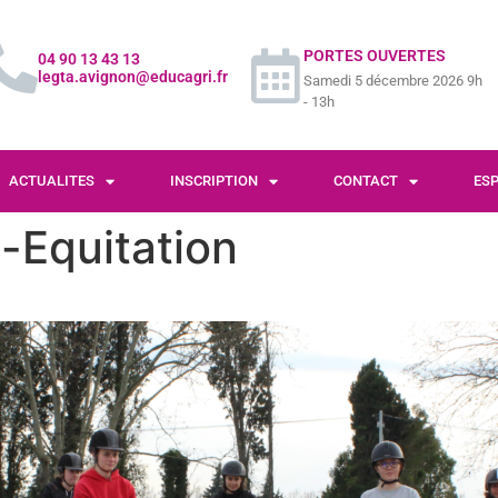
PORTES OUVERTES
04 90 13 43 13
legta.avignon@educagri.fr
Samedi 5 décembre 2026 9h
- 13h
ACTUALITES
INSCRIPTION
CONTACT
ES
-Equitation