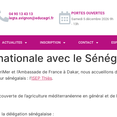
PORTES OUVERTES
04 90 13 43 13
legta.avignon@educagri.fr
Samedi 5 décembre 2026 9h
- 13h
ACTUALITES
INSCRIPTION
CONTACT
ES
nationale avec le Sénég
riMer et l’Ambassade de France à Dakar, nous accueillons d
r sénégalais : l’
ISEP Thiès
.
écouverte de l’agriculture méditerranéenne en général et de la
la délégation sénégalaise :